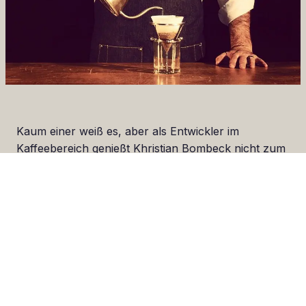
Kaum einer weiß es, aber als Entwickler im
Kaffeebereich genießt Khristian Bombeck nicht zum
ersten Mal in seinem Leben Legendenstatus. Bevor
er sich darauf konzentrierte, den Zubehörmarkt in
den Qualitäts-Orbit zu katapultieren, war Bombeck
Gründer der Firma Alpha Dominche, mithin auch
Erfinder der Highend-Filtermaschine „Steampunk“
(bei Interesse übrigens auch über uns zu beziehen).
Man darf hier also von einem auffälligen
Paradigmenwechsel sprechen: weg von der
Technik, vom Komplexen, hin zur absoluten