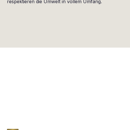
respektieren die Umwelt in vollem Umfang.
Es soll gefiltert werden?
Non c’è problema!