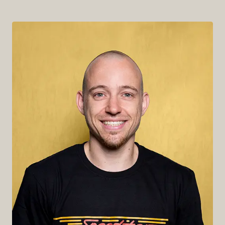
Robert Podwitz
My favourite shot:
Mokarico Columbia; 65/35 (Borgo San
Lorenzo/Toscana)
Am liebsten als:
Cappuccino
Zu welcher Gelegenheit?