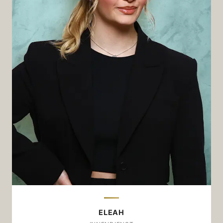
Eleah
My favourite shot:
Hafensilber; 70/30 (Cagliari/Sardegna)
Am liebsten als:
Dirty Chai Latte, nicht zu süß.
Zu welcher Gelegenheit?
Mit Freunden im Café oder auf einem
Spaziergang in der Sonne.
Wäre dieser Kaffee ein Stück Musik…
…dann wäre er „Smooth Operator“ von Sade.
ELEAH