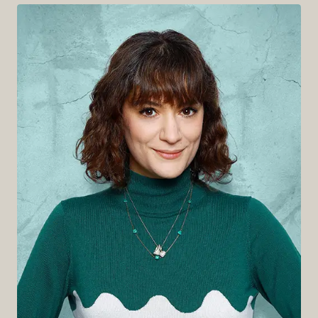
Mercedes
My favourite shot:
La Bohéme Halo Beriti, Single Origin (Prag)
Am liebsten als:
Cappuccino Doppio
Zu welcher Gelegenheit?
Sonntag morgens am Frühstückstisch mit einem
Stack Pancakes.