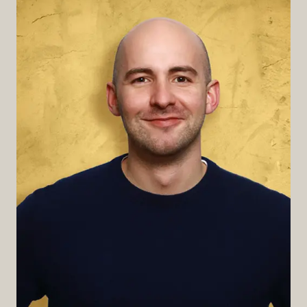
Tobias
My favourite shot:
Letty Bermudez
Am liebsten als:
Filter
Zu welcher Gelegenheit?
An einem entspannten Sonntag morgen zum
Brunch
Wäre dieser Kaffee ein Stück Musik…
Bonita Cubana von Harry Mold