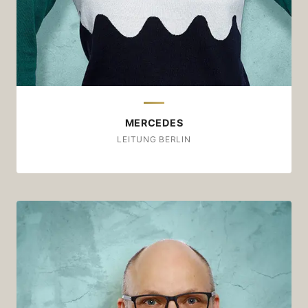
Wäre dieser Kaffee ein Stück Musik…
...... dann wäre er "Ocean Drive" von 21 Savage
/ Metro Boomin'.
MERCEDES
LEITUNG BERLIN