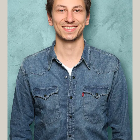
Philipp
My favourite shot:
Maqii Espresso Obsession „Halleluja“; 75/25; Bio-
Blend (Aachen)
Am liebsten als:
Espresso mit anschließendem Cappuccino
Zu welcher Gelegenheit?
Zum Frühstück am Wochenende oder im
Rahmen sonstiger entspannter Morgenstunden.
Wäre dieser Kaffee ein Stück Musik…
...dann wäre er "Vanille Fraise" von L'imperatrice.