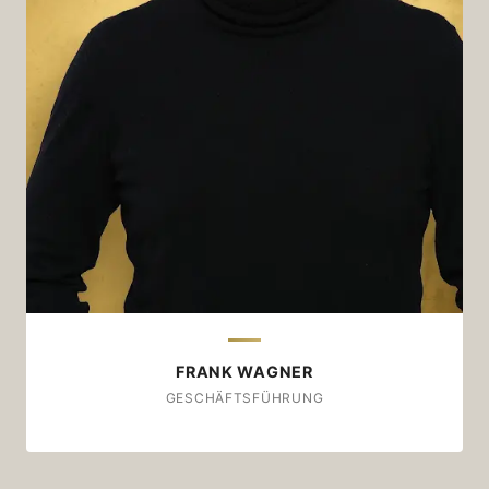
Am liebsten als:
Cappuccino von der Kuh
Zu welcher Gelegenheit?
Morgens. Dabei in den Sonnenaufgang blinzeln
und eine Zeitung in der Hand.
Wäre dieser Kaffee ein Stück Musik…
…dann wäre er "I Like The Way This Is Going"
von Eels.
FRANK WAGNER
GESCHÄFTSFÜHRUNG