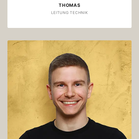
THOMAS
LEITUNG TECHNIK
David
My favourite shot:
Pedron Extra; 50/50 (Padua, Veneto)
Am liebsten als: