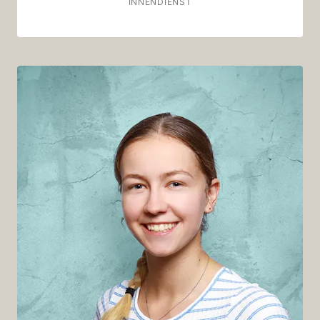
INNENDIENST
Nina
My favourite shot:
Tassengold; 100% Arabica (Biella/Piemonte)
Am liebsten als:
Iced Hafer-Cappuccino