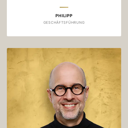
PHILIPP
GESCHÄFTSFÜHRUNG
Frank Wagner
My favourite shot:
Hafensilber; 70/30 (Cagliari/Sardegna)