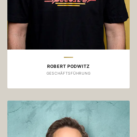
Immer, wenn ein Siebträger samt Mühle in der
Nähe ist.
Wäre dieser Kaffee ein Stück Musik…
...dann wäre er „Musica“ von Culcha Candela.
ROBERT PODWITZ
GESCHÄFTSFÜHRUNG