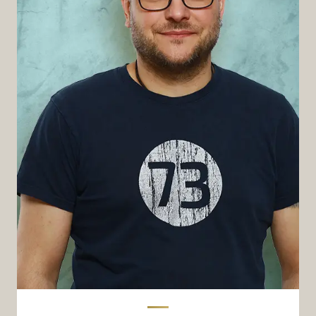
Thomas
My favourite shot:
Orlando Superextra; 70/30 (Ostuni/Puglia)
Am liebsten als:
Americano – bitte SCHWARZ!
Zu welcher Gelegenheit?
Direkt zum Tagesstart. Ganz wichtig.
Wäre dieser Kaffee ein Stück Musik…
…dann wäre er „Summer“ von den Beatsteaks.