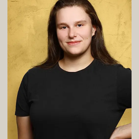
Lara
My favourite shot:
Pedron Virtuoso
Am liebsten als:
Iced Flatwhite
Zu welcher Gelegenheit?
An einem verregneten Herbsttag vorm Fenster
bei einem guten Buch
Wäre dieser Kaffee ein Stück Musik…
...dann wäre er „The Yawning Grave“ von Lord
Huron.