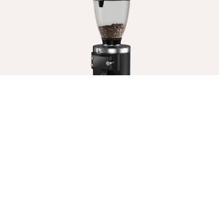
E65S GbW
Hier wird es richtig interessant: Die GbW-Variante
der E65 ist äußerlich quasi identisch, verfügt jedoch
über eine patentierte Wiegezelle, die jeden Shot im
Siebträger aufs Exakteste abwiegt. Damit werden